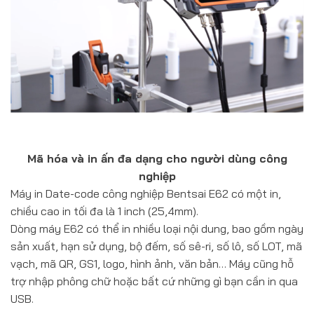
Mã hóa và in ấn đa dạng cho người dùng công
nghiệp
Máy in Date-code công nghiệp Bentsai E62 có một in,
chiều cao in tối đa là 1 inch (25,4mm).
Dòng máy E62 có thể in nhiều loại nội dung, bao gồm ngày
sản xuất, hạn sử dụng, bộ đếm, số sê-ri, số lô, số LOT, mã
vạch, mã QR, GS1, logo, hình ảnh, văn bản… Máy cũng hỗ
trợ nhập phông chữ hoặc bất cứ những gì bạn cần in qua
USB.