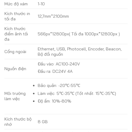
Mức độ xám
1-10
Kích thước in
12,7mm*2100mm
tối đa
Kích thước
điểm ảnh tối
566px*12800px( Tối đa 1000px*12800px )
đa
Ethernet, USB, Photocell, Encoder, Beacon,
Cổng ngoài
Bộ đổi nguồn
Đầu vào: AC100-240V
Nguồn điện
Đầu ra: DC24V 4A
Bảo quản: -20℃-55℃
Làm việc: 5℃-35℃ (Tốt nhất: 15℃-35℃)
Môi trường
làm việc
Độ ẩm: 10%-80%
Kích thước bộ
8 GB
nhớ