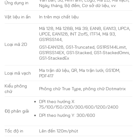
Ứng dụng in
Ngày tháng, Bộ đếm, Cơ sở dữ liệu, v.v.
Vật liệu in ấn
In trên mọi chất liệu
Mã 128, Mã 128B, Mã 39, EAN8, EAN13, UPCA,
UPCE, EAN128, INT 2of5, ITF14, Mã 93,
GS1RSS144,
Loại mã 2D
GS1-EAN128, GS1-Truncated, GS1RS144Limit,
GS1RSS14EX, GS1-Stacked, GS1-StackedOmni,
GS1-StackedEx
Ma trận dữ liệu, QR, Ma trận lưới, GS1DM,
Loại mã vạch
PDF417
Kiểu phông
Phông chữ True Type, phông chữ Dotmatrix
chữ
DPI theo hướng X:
75/100/150/200/300/600/1200/2400
Độ phân giải
DPI theo hướng Y: 300/600
Tốc độ in
Lên đến 120m/phút