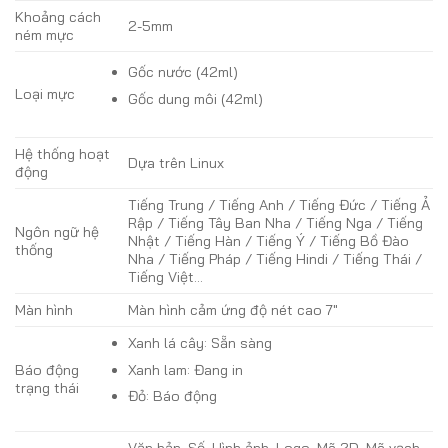
Khoảng cách
2-5mm
ném mực
Gốc nước (42ml)
Loại mực
Gốc dung môi (42ml)
Hệ thống hoạt
Dựa trên Linux
động
Tiếng Trung / Tiếng Anh / Tiếng Đức / Tiếng Ả
Rập / Tiếng Tây Ban Nha / Tiếng Nga / Tiếng
Ngôn ngữ hệ
Nhật / Tiếng Hàn / Tiếng Ý / Tiếng Bồ Đào
thống
Nha / Tiếng Pháp / Tiếng Hindi / Tiếng Thái /
Tiếng Việt…
Màn hình
Màn hình cảm ứng độ nét cao 7″
Xanh lá cây: Sẵn sàng
Xanh lam: Đang in
Báo động
trạng thái
Đỏ: Báo động
Văn bản, Số, Hình ảnh, Logo, Mã 2D, Mã vạch,