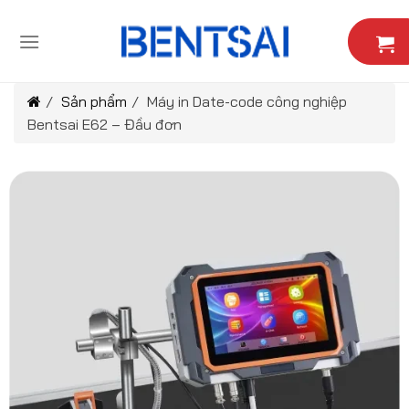
Skip
to
content
/
Sản phẩm
/
Máy in Date-code công nghiệp
Bentsai E62 – Đầu đơn