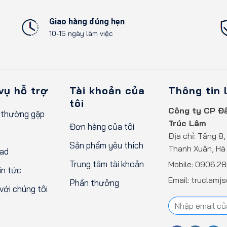
Xem chi tiết
Xem chi tiết
Giao hàng đúng hẹn
10-15 ngày làm việc
vụ hỗ trợ
Tài khoản của
Thông tin 
tôi
Công ty CP Đầ
 thường gặp
Trúc Lâm
Đơn hàng của tôi
Địa chỉ: Tầng 8,
Sản phẩm yêu thích
Thanh Xuân, Hà 
ad
Trung tâm tài khoản
Mobile:
0906.28
n tức
Email: truclamj
Phần thưởng
với chúng tôi