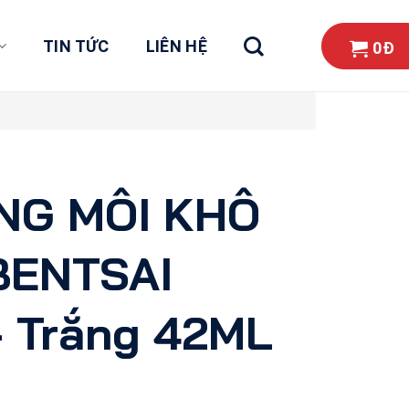
TIN TỨC
LIÊN HỆ
0
Đ
NG MÔI KHÔ
BENTSAI
 Trắng 42ML