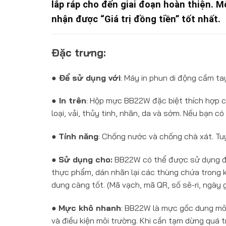
lắp ráp cho đến giai đoạn hoàn thiện. M
nhận được “Giá trị đồng tiền” tốt nhất.
Đặc trưng:
● Để sử dụng với
: Máy in phun di động cầm t
●
In trên
: Hộp mực BB22W đặc biệt thích hợp cho
loại, vải, thủy tinh, nhãn, da và sớm. Nếu bạn có 
●
Tính năng
: Chống nước và chống chà xát. Tuy
●
Sử dụng cho:
BB22W có thể được sử dụng để
thực phẩm, dán nhãn lại các thùng chứa trong k
dung càng tốt. (Mã vạch, mã QR, số sê-ri, ngày g
●
Mực khô nhanh
: BB22W là mực gốc dung môi
và điều kiện môi trường. Khi cần tạm dừng quá t