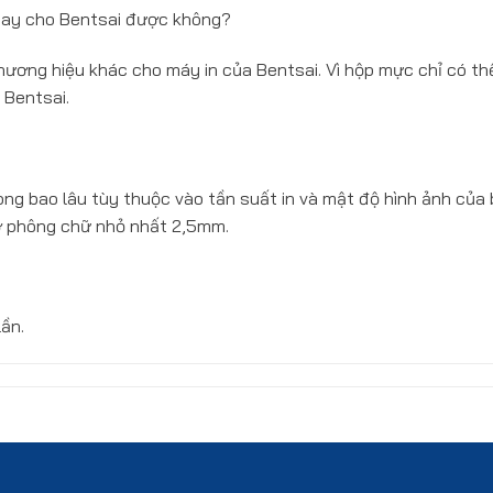
thay cho Bentsai được không?
ương hiệu khác cho máy in của Bentsai. Vì hộp mực chỉ có thể
 Bentsai.
ong bao lâu tùy thuộc vào tần suất in và mật độ hình ảnh của
 ở phông chữ nhỏ nhất 2,5mm.
lần.