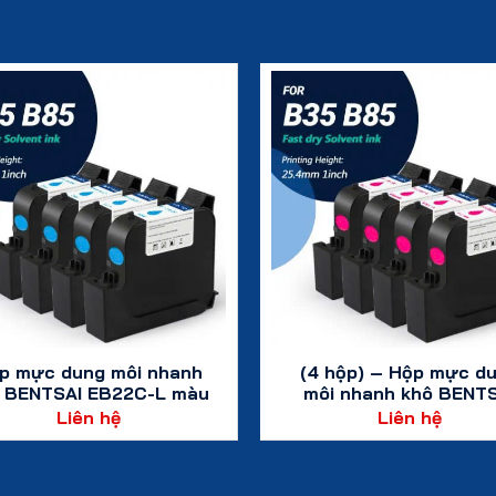
p mực dung môi nhanh
(4 hộp) – Hộp mực d
 BENTSAI EB22C-L màu
môi nhanh khô BENTS
xanh lục lam – 4 hộp
EB22M màu đỏ
Liên hệ
Liên hệ