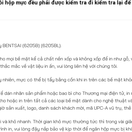
ỗi hộp mực đều phải được kiểm tra đi kiểm tra lại 
ay BENTSAI (6205B) (6205BL).
 mọi bề mặt kể cả chất nền xốp và không xốp để in như gỗ, vật
thắc mắc về vật liệu in ấn, vui lòng liên hệ với chúng tôi.
 nhiên, mực có thể bị tẩy bằng cồn khi in trên các bề mặt kh
 dán nhãn sản phẩm hoặc bao bì cho Thương mại điện tử, in 
ho hoặc in trên tất cả các loại bề mặt dành cho nghệ thuật v
iờ sản xuất, logo, danh sách khách mời, mã UPC-A vũ trụ, thẻ tê
 và khô nhanh. Thời gian khô mực thường tức thì trong vài gi
rình in, vui lòng đậy nắp bảo vệ kịp thời để ngăn hộp mực bị k