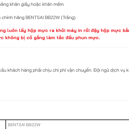
 bằng khăn giấy hoặc khăn mềm.
h chính hãng BENTSAI BB22W (Trắng).
 lòng luôn lấy hộp mực ra khỏi máy in rồi đậy hộp mực 
ực không bị cố gắng làm tắc đầu phun mực.
u khách hàng phải chịu chi phí vận chuyển. Đội ngũ dịch vụ 
BENTSAI BB22W