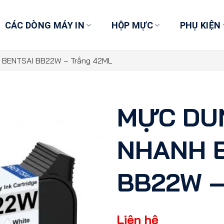
CÁC DÒNG MÁY IN
HỘP MỰC
PHỤ KIỆN
BENTSAI BB22W – Trắng 42ML
MỰC DU
NHANH 
BB22W –
Liên hệ