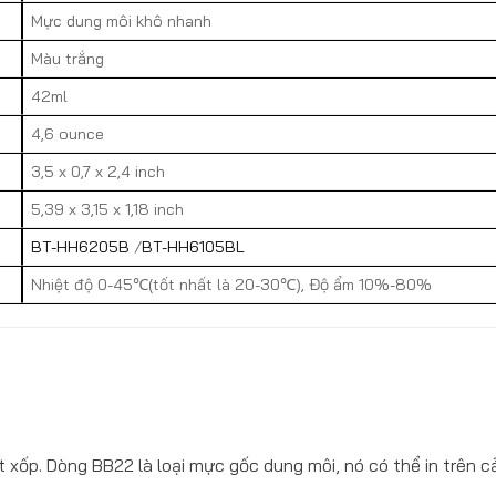
Mực dung môi khô nhanh
Màu trắng
42ml
4,6 ounce
3,5 x 0,7 x 2,4 inch
5,39 x 3,15 x 1,18 inch
BT-HH6205B
/
BT-HH6105BL
Nhiệt độ 0-45℃(tốt nhất là 20-30℃), Độ ẩm 10%-80%
t xốp. Dòng BB22 là loại mực gốc dung môi, nó có thể in trên 