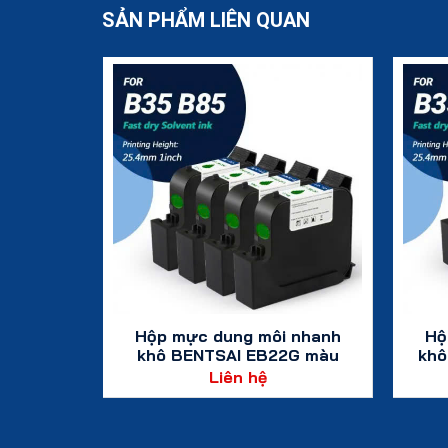
SẢN PHẨM LIÊN QUAN
 nhanh
Hộp mực dung môi nhanh
Hộ
2C màu
khô BENTSAI EB22G màu
khô
m – 1 hộp/42ml
xanh lá – 4 hộp
Liên hệ