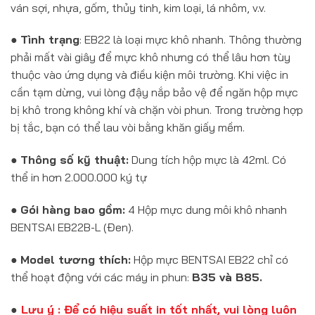
ván sợi, nhựa, gốm, thủy tinh, kim loại, lá nhôm, v.v.
●
Tình trạng
: EB22 là loại mực khô nhanh. Thông thường
phải mất vài giây để mực khô nhưng có thể lâu hơn tùy
thuộc vào ứng dụng và điều kiện môi trường. Khi việc in
cần tạm dừng, vui lòng đậy nắp bảo vệ để ngăn hộp mực
bị khô trong không khí và chặn vòi phun. Trong trường hợp
bị tắc, bạn có thể lau vòi bằng khăn giấy mềm.
●
Thông số kỹ thuật:
Dung tích hộp mực là 42ml. Có
thể in hơn 2.000.000 ký tự
●
Gói hàng bao gồm:
4 Hộp mực dung môi khô nhanh
BENTSAI EB22B-L (Đen).
●
Model tương thích:
Hộp mực BENTSAI EB22 chỉ có
thể hoạt động với các máy in phun:
B35 và B85.
●
Lưu ý : Để có hiệu suất in tốt nhất, vui lòng luôn