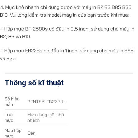
4. Mực khô nhanh chỉ dùng được với máy in B2 B3 B85 B35
B10. Vui lòng kiểm tra model máy in của bạn trước khi mua:
– Hộp mực BT-2580s có đầu in 0,5 inch, sử dụng cho máy in
B2, B3 và B10.
– Hộp mực EB22Bs có đầu in 1 inch, sử dụng cho máy in B85
và B35.
Thông số kĩ thuật
Số hiệu
BENTSAI EB22B-L
mẫu
Loại
Mực dung môi khô
mực
nhanh
Màu hộp
Đen
mực