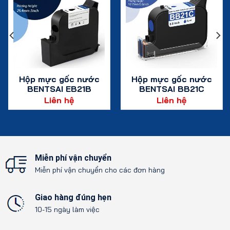
Hộp mực gốc nước
Hộp mực gốc nước
BENTSAI EB21B
BENTSAI BB21C
Màu đen – 1
Màu lục lam –
Liên hệ
Liên hệ
hộp/42ml
42ml
Xem chi tiết
Xem chi tiết
Miễn phí vận chuyển
Miễn phí vận chuyển cho các đơn hàng
Giao hàng đúng hẹn
10-15 ngày làm việc