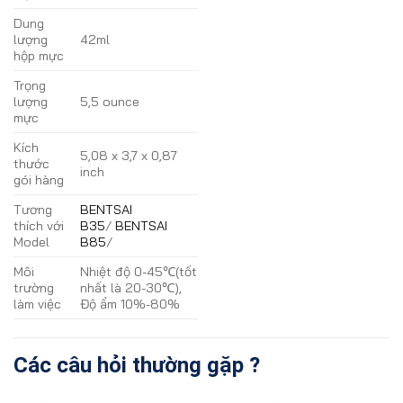
Dung
lượng
42ml
hộp mực
Trọng
lượng
5,5 ounce
mực
Kích
5,08 x 3,7 x 0,87
thước
inch
gói hàng
Tương
BENTSAI
thích với
B35
/
BENTSAI
Model
B85
/
Môi
Nhiệt độ 0-45℃(tốt
trường
nhất là 20-30℃),
làm việc
Độ ẩm 10%-80%
Các câu hỏi thường gặp ?