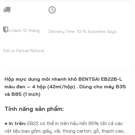
Bảo hành 12 tháng
Delivery Time: 10-15 business days
Full or Partial Refund
Hộp mực dung môi nhanh khô BENTSAI EB22B-L
màu đen – 4 hộp (42ml/hộp) . Dùng cho máy B35
và B85 (1 inch)
Tính năng sản phẩm:
●
In trên:
EB22 có thể in trên hầu hết 95% tất cả các
vật liệu bao gồm: giấy, vải, thùng carton, gỗ, thạch cao,