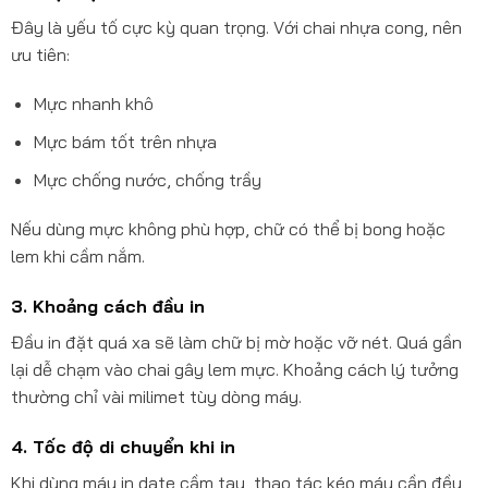
Đây là yếu tố cực kỳ quan trọng. Với chai nhựa cong, nên
ưu tiên:
Mực nhanh khô
Mực bám tốt trên nhựa
Mực chống nước, chống trầy
Nếu dùng mực không phù hợp, chữ có thể bị bong hoặc
lem khi cầm nắm.
3. Khoảng cách đầu in
Đầu in đặt quá xa sẽ làm chữ bị mờ hoặc vỡ nét. Quá gần
lại dễ chạm vào chai gây lem mực. Khoảng cách lý tưởng
thường chỉ vài milimet tùy dòng máy.
4. Tốc độ di chuyển khi in
Khi dùng máy in date cầm tay, thao tác kéo máy cần đều