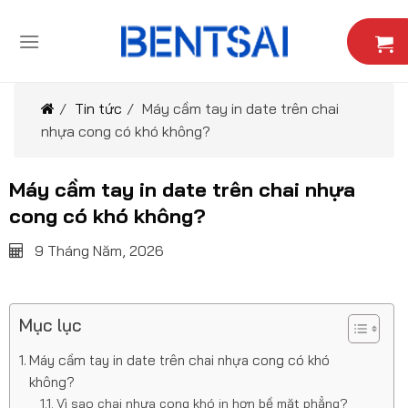
Skip
to
content
/
Tin tức
/
Máy cầm tay in date trên chai
nhựa cong có khó không?
Máy cầm tay in date trên chai nhựa
cong có khó không?
9 Tháng Năm, 2026
Mục lục
Máy cầm tay in date trên chai nhựa cong có khó
không?
Vì sao chai nhựa cong khó in hơn bề mặt phẳng?