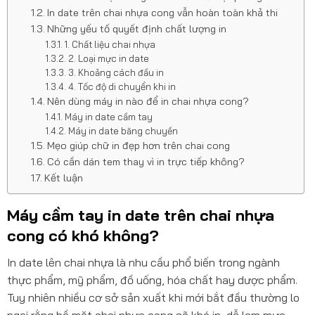
In date trên chai nhựa cong vẫn hoàn toàn khả thi
Những yếu tố quyết định chất lượng in
1. Chất liệu chai nhựa
2. Loại mực in date
3. Khoảng cách đầu in
4. Tốc độ di chuyển khi in
Nên dùng máy in nào để in chai nhựa cong?
Máy in date cầm tay
Máy in date băng chuyền
Mẹo giúp chữ in đẹp hơn trên chai cong
Có cần dán tem thay vì in trực tiếp không?
Kết luận
Máy cầm tay in date trên chai nhựa
cong có khó không?
In date lên chai nhựa là nhu cầu phổ biến trong ngành
thực phẩm, mỹ phẩm, đồ uống, hóa chất hay dược phẩm.
Tuy nhiên nhiều cơ sở sản xuất khi mới bắt đầu thường lo
ngại rằng bề mặt chai nhựa cong sẽ khó in, dễ lem mực